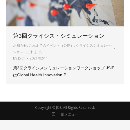
第3回クライシス・シミュレーション
お知らせ
,
これまでのイベント（公開）
,
クライシスシミュレ―-
ション（これまで）
By
JSIE1
2021/02/11
第3回クライシスシミュレーションワークショップ JSIE
はGlobal Health Innovation P…
Copyright ©
JSIE
. All Rights Reserved.
下部メニュー