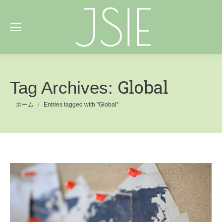
Global
Tag Archives:
You are here:
ホーム
Entries tagged with "Global"