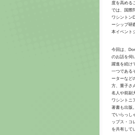
度を高める
では、国際
ワシントン
ーシップ研
本イベントシリ
今回は、Dor
のお話を伺
躍進を続け
一つである
ーターなど
方、重子さ
名人や前副
ワシントニ
著書も出版
でいらっし
ップス・コ
を共有して