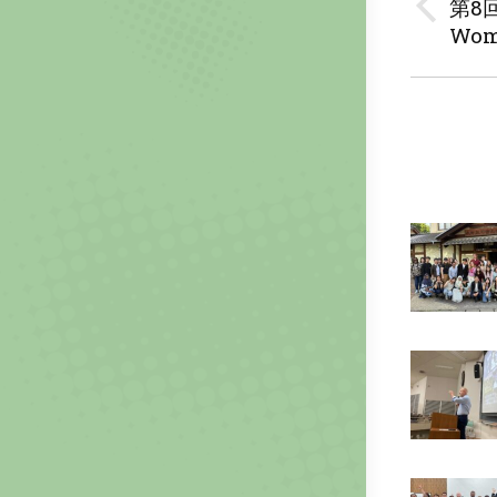
navig
第8回
Previo
Wome
post: