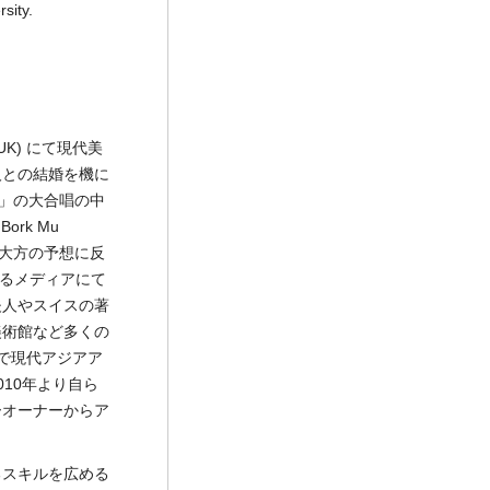
sity.
n, UK) にて現代美
人との結婚を機に
理」の大合唱の中
rk Mu
ン。大方の予想に反
ゆるメディアにて
夫人やスイスの著
美術館など多くの
どで現代アジアア
10年より自ら
ーオーナーからア
るスキルを広める