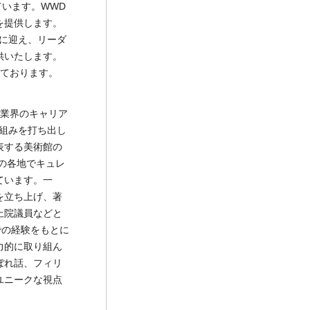
ています。WWD
を提供します。
に迎え、リーダ
供いたします。
ただいております。
アート業界のキャリア
組みを打ち出し
代表する美術館の
の各地でキュレ
ています。一
を立ち上げ、著
上院議員などと
での経験をもとに
力的に取り組ん
ぼれ話、フィリ
ユニークな視点