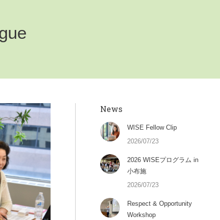
gue
News
WISE Fellow Clip
2026/07/23
2026 WISEプログラム in
小布施
2026/07/23
Respect & Opportunity
Workshop