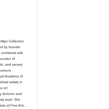
llips Collection
red by founder
m combined with
curator of
Art, and served
tmuseum
yal Academy of
ished widely in
y art
ly lectures and
ity level. She
ute of Fine Arts,