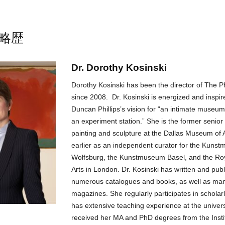
略歴
Dr. Dorothy Kosinski
Dorothy Kosinski has been the director of The Phi
since 2008. Dr. Kosinski is energized and inspi
Duncan Phillips’s vision for “an intimate museu
an experiment station.” She is the former senior 
painting and sculpture at the Dallas Museum of 
earlier as an independent curator for the Kuns
Wolfsburg, the Kunstmuseum Basel, and the Ro
Arts in London. Dr. Kosinski has written and publ
numerous catalogues and books, as well as man
magazines. She regularly participates in scholar
has extensive teaching experience at the univers
received her MA and PhD degrees from the Instit