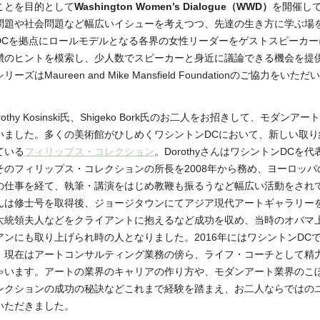
ことを目的として
Washington Women’s Dialogue（WWD）
を開催し
問題や社会問題など幅広いイシューを考えつつ、先達の生き方に学ぶ場
DCを拠点にロールモデルとなる各界の女性リーダーをゲストスピーカー
鑽のヒントを模索し、少人数でスピーカーと身近に議論できる機会を提
ーズはMaureen and Mike Mansfield Foundationのご協力をい
othy Kosinski氏、Shigeko Bork氏のお二人をお招きして、モダン
いました。多くの美術館がひしめくワシントンDCにおいて、新しい取り
ている
フィリップス・コレクション
。DorothyさんはワシントンDCを
そのフィリップス・コレクションの所長を2008年から務め、ヨーロッパ
の仕事を経て、執筆・講演をはじめ教鞭も振るうなど幅広い活動をされ
んは修士号を取得後、ジョージタウンにてアジア現代アートギャラリー
大統領夫人などをクライアントに抱えるなど成功を収め、当時のオバマ
アンにも取り上げられ時の人となりました。2016年にはワシントンDC
。現在はアートコンサルティング業務の傍ら、ライフ・コーチとして精
ゃいます。アートの業界のキャリアの作り方や、モダンアート業界のこ
レクションの成功の秘訣などこれまで経験を踏まえ、お二人ならではの
いただきました。