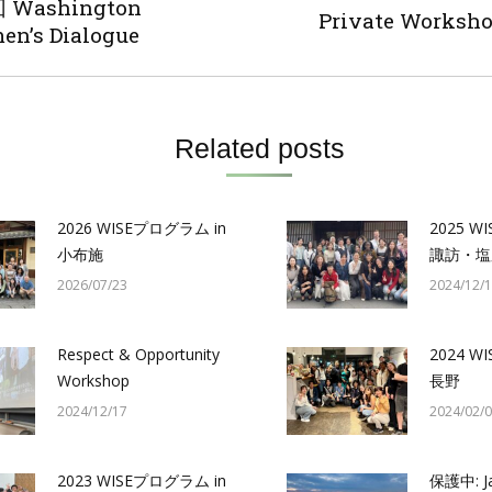
ation
 Washington
us
Next
Private Worksho
n’s Dialogue
post:
Related posts
2026 WISEプログラム in
2025 W
小布施
諏訪・塩
2026/07/23
2024/12/
Respect & Opportunity
2024 W
Workshop
長野
2024/12/17
2024/02/
2023 WISEプログラム in
保護中: Ja