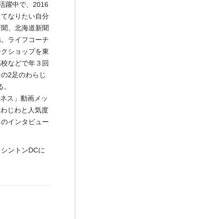
ても活躍中で、2016
ってなりたい自分
新聞、北海道新聞
場。ライフコーチ
ークショップを東
高校などで年３回
の2足のわらじ
る。
ピネス」動画メッ
m)もじわじわと人気度
」のインタビュー
シントンDCに