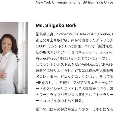
New York University, and her BA from Yale Univer
Ms. Shigeko Bork
福島県出身。Sotheby’s Institute of Art (Londo
術史の修士号取得後、南仏で出会ったアメリカ
1998年ワシントンDCに移住。そして「絶対無
初の現代アジアアート専門ギャラリー、Shigeko Bo
Prokectを2004年にジョージタウンにオープ
しワシントンポスト紙を始めArtNewsなどあら
好意的に取り上げられ、顧客には前米副大統領
名コレクター、ピゴッジコレクション、そして
VIPを含む。世界銀行、アジアソサエティーな
ートのスペシャリストとしての講演会も行う。20
のワークライフバランスの答えとしてギャラリ
ートコンサルタントへと転業。
近年では自らの起業を支えた夢を叶え幸せにな