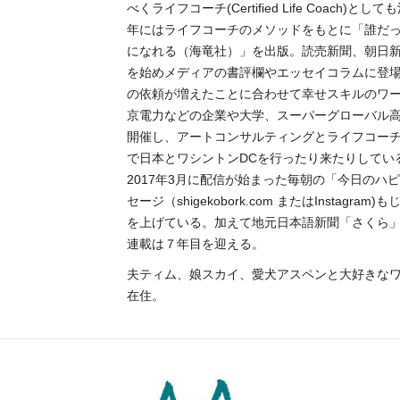
べくライフコーチ(Certified Life Coach)とし
年にはライフコーチのメソッドをもとに「誰だ
になれる（海竜社）」を出版。読売新聞、朝日
を始めメディアの書評欄やエッセイコラムに登
の依頼が増えたことに合わせて幸せスキルのワ
京電力などの企業や大学、スーパーグローバル
開催し、アートコンサルティングとライフコーチ
で日本とワシントンDCを行ったり来たりしてい
2017年3月に配信が始まった毎朝の「今日のハ
セージ（shigekobork.com またはInstagra
を上げている。加えて地元日本語新聞「さくら
連載は７年目を迎える。
夫ティム、娘スカイ、愛犬アスペンと大好きなワ
在住。