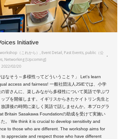
oices Initiative
ty workshop（これから）
,
Event Detail
,
Past Events
,
public（公
ws
,
Networking [Upcoming]
2022/02/20
はなそう～多様性ってどういうこと？」 Let’s learn
equal access and fairness! 一般社団法人JSIEでは、小学
徒の皆さんに、楽しみながら多様性について英語で学ぶワ
ョップを開催します。イギリスからきたケイトリン先生と
、放課後の時間に楽しく英語で話しませんか。本プログラ
t Britain Sasakawa Foundationの助成を受けて実施い
We think it is crucial to develop sensitivity and
ce to those who are different. The workshop aims for
 to appreciate and respect those who have different