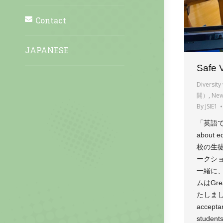
Contact
JAPANESE
Safe V
Diversi
開）
,
Ne
By
JSIE1
「英語で
about 
校の生
ークシ
一緒に
ムはGrea
たしました。 
acceptan
students