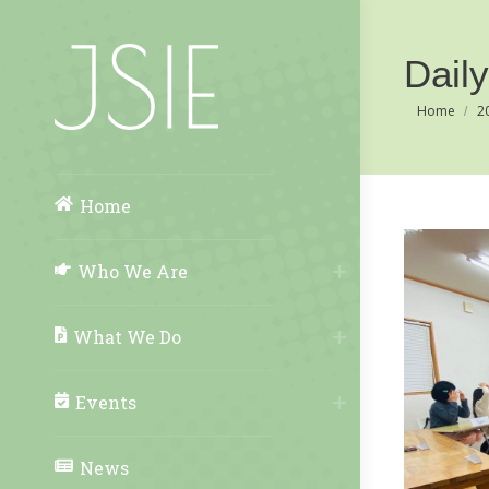
Dail
You are her
Home
2
Home
Who We Are
What We Do
Events
News