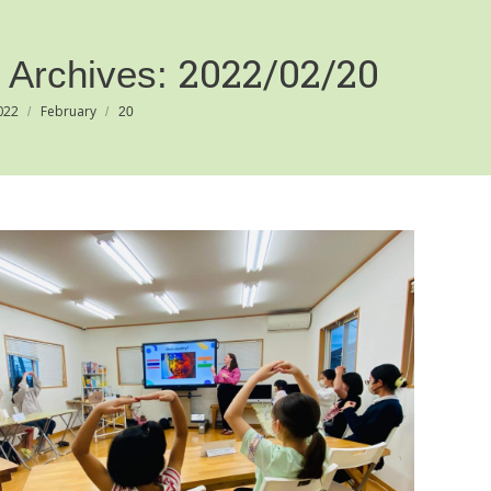
2022/02/20
y Archives:
e:
022
February
20